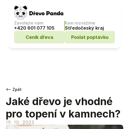
Zavolejte nám
Kam rozvážíme
+420 601 077 105
Středočeský kraj
Ceník dřeva
Poslat poptávku
<– Zpět
Jaké dřevo je vhodné 
pro topení v kamnech?
19. 10. 2023