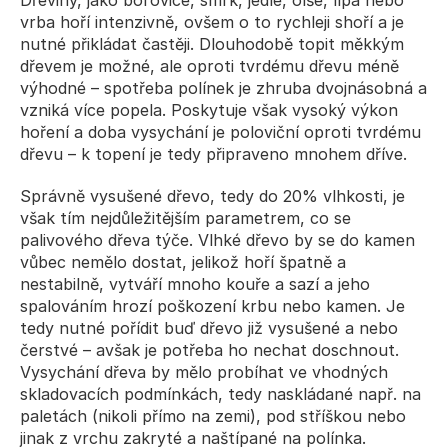
Dřeviny, jako borovice, smrk, jedle, olše, lípa nebo 
vrba hoří intenzivně, ovšem o to rychleji shoří a je 
nutné přikládat častěji. Dlouhodobě topit měkkým 
dřevem je možné, ale oproti tvrdému dřevu méně 
výhodné – spotřeba polínek je zhruba dvojnásobná a 
vzniká více popela. Poskytuje však vysoký výkon 
hoření a doba vysychání je poloviční oproti tvrdému 
dřevu – k topení je tedy připraveno mnohem dříve.
Správně vysušené dřevo, tedy do 20% vlhkosti, je 
však tím nejdůležitějším parametrem, co se 
palivového dřeva týče. Vlhké dřevo by se do kamen 
vůbec nemělo dostat, jelikož hoří špatně a 
nestabilně, vytváří mnoho kouře a sazí a jeho 
spalováním hrozí poškození krbu nebo kamen. Je 
tedy nutné pořídit buď dřevo již vysušené a nebo 
čerstvé – avšak je potřeba ho nechat doschnout. 
Vysychání dřeva by mělo probíhat ve vhodných 
skladovacích podmínkách, tedy naskládané např. na 
paletách (nikoli přímo na zemi), pod stříškou nebo 
jinak z vrchu zakryté a naštípané na polínka.