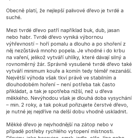
Obecně platí, že nejlepší palivové dřevo je tvrdé a 
suché.
Mezi 
tvrdé dřevo
 patří například buk, dub, jasan 
nebo habr. Tvrdé dřevo vyniká výbornou 
výhřevností – hoří pomalu a dlouho a po shoření z 
něj nezůstává mnoho popela. Je vhodné i do krbu 
na vaření, jelikož vytváří uhlíky, které dávají silný a 
rovnoměrný žár. Správně vysušené tvrdé dřevo také 
vytváří minimum kouře a komín tedy téměř nezanáší. 
Největší výhoda však tkví právě ve stabilním a 
dlouhodobém hoření – není potřeba tak často 
přikládat, a tak je spotřeba nižší, než u dřeva 
měkkého. Nevýhodou však je dlouhá doba vysychání 
– min. 2 roky, a tak pokud pořizujete čerstvé dřevo, 
je nutné jej nejdříve na delší dobu vhodně uskladnit.
Měkké dřevo
 je nejvhodnější na zátop nebo v 
případě potřeby rychlého vytopení místnosti. 