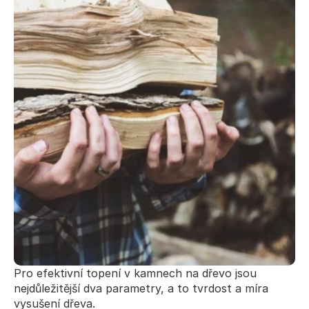
Pro efektivní topení v kamnech na dřevo jsou 
nejdůležitější dva parametry, a to tvrdost a míra 
vysušení dřeva.