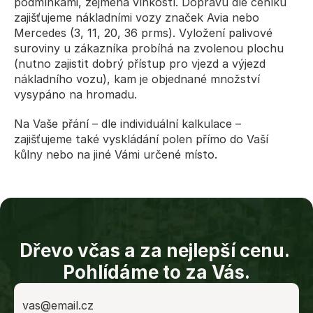
podmínkami, zejména vlhkostí. Dopravu dle 
ceníku
zajišťujeme nákladními vozy značek Avia nebo 
Mercedes (3, 11, 20, 36 prms). Vyložení palivové 
suroviny u zákazníka probíhá na zvolenou plochu 
(nutno zajistit dobrý přístup pro vjezd a výjezd 
nákladního vozu), kam je objednané množství 
vysypáno na hromadu.
Na Vaše přání – dle
 individuální kalkulace
 – 
zajišťujeme také vyskládání polen přímo do Vaší 
kůlny nebo na jiné Vámi určené místo.
Dřevo včas a za nejlepší cenu. 
Pohlídáme to za Vás.