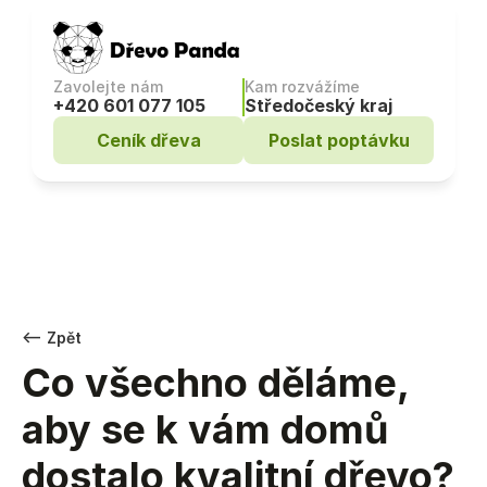
Zavolejte nám
Kam rozvážíme
+420 601 077 105
Středočeský kraj
Ceník dřeva
Poslat poptávku
<– Zpět
Co všechno děláme, 
aby se k vám domů 
dostalo kvalitní dřevo?