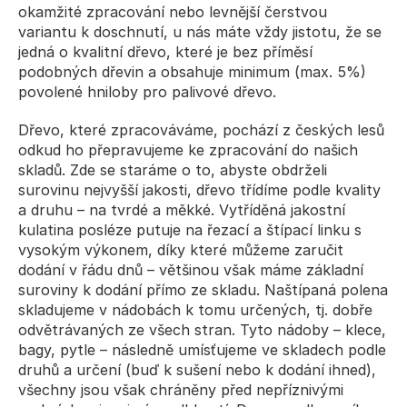
okamžité zpracování nebo levnější čerstvou 
variantu k doschnutí, u nás máte vždy jistotu, že se 
jedná o kvalitní dřevo, které je bez příměsí 
podobných dřevin a obsahuje minimum (max. 5%) 
povolené hniloby pro palivové dřevo.
Dřevo, které zpracováváme, pochází z českých lesů 
odkud ho přepravujeme ke zpracování do našich 
skladů. Zde se staráme o to, abyste obdrželi 
surovinu nejvyšší jakosti, dřevo třídíme podle kvality 
a druhu – na 
tvrdé a měkké
. Vytříděná jakostní 
kulatina posléze putuje na řezací a štípací linku s 
vysokým výkonem, díky které můžeme zaručit 
dodání v řádu dnů – většinou však máme základní 
suroviny k dodání přímo ze skladu. Naštípaná polena 
skladujeme v nádobách k tomu určených, tj. dobře 
odvětrávaných ze všech stran. Tyto nádoby – klece, 
bagy, pytle – následně umísťujeme ve skladech podle 
druhů a určení (buď k sušení nebo k dodání ihned), 
všechny jsou však chráněny před nepříznivými 